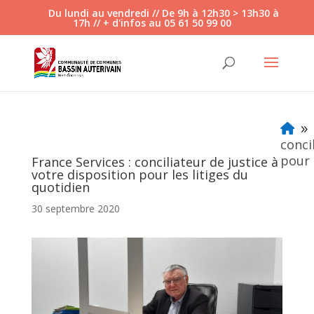
Veuillez
Du lundi au vendredi // De 9h à 12h30 > 13h30 à
17h // + d'infos au 05 61 50 99 00
noter
:
Ce
site
Web
comprend
un
9
système
conci
d'accessibilité.
pour 
France Services : conciliateur de justice à
votre disposition pour les litiges du
quotidien
30 septembre 2020