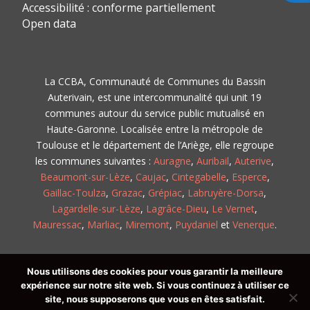
Accessibilité : conforme partiellement
Open data
La CCBA, Communauté de Communes du Bassin
Auterivain, est une intercommunalité qui unit 19
communes autour du service public mutualisé en
Haute-Garonne. Localisée entre la métropole de
Toulouse et le département de l’Ariège, elle regroupe
les communes suivantes :
Auragne
,
Auribail
,
Auterive
,
Beaumont-sur-Lèze
,
Caujac
,
Cintegabelle
,
Esperce
,
Gaillac-Toulza
,
Grazac
,
Grépiac
,
Labruyère-Dorsa
,
Lagardelle-sur-Lèze
,
Lagrâce-Dieu
,
Le Vernet
,
Mauressac
,
Marliac
,
Miremont
,
Puydaniel
et
Venerque
.
(C) 2026 – CCBA, Communauté de Communes du
Nous utilisons des cookies pour vous garantir la meilleure
Bassin Auterivain Haut Garonnais
expérience sur notre site web. Si vous continuez à utiliser ce
site, nous supposerons que vous en êtes satisfait.