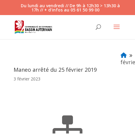
Veuillez
Du lundi au vendredi // De 9h à 12h30 > 13h30 à
17h // + d'infos au 05 61 50 99 00
noter
:
Ce
site
Web
comprend
un
9
système
févri
d'accessibilité.
Maneo arrêté du 25 février 2019
3 février 2023
